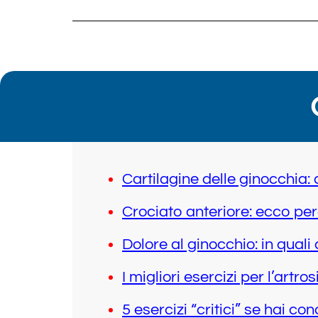
Cartilagine delle ginocchia:
Crociato anteriore: ecco per
Dolore al ginocchio: in quali 
I migliori esercizi per l’artro
5 esercizi “critici” se hai c