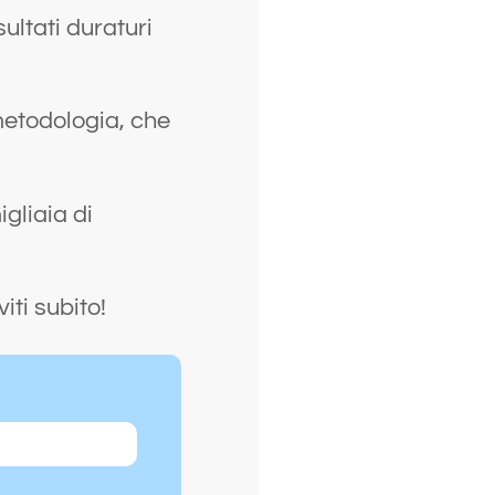
sultati duraturi
metodologia, che
gliaia di
iti subito!