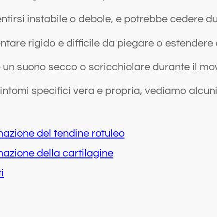
entirsi instabile o debole, e potrebbe cedere dura
ventare rigido e difficile da piegare o estende
re un suono secco o scricchiolare durante il mo
sintomi specifici vera e propria, vediamo alcuni
mazione del tendine rotuleo
azione della cartilagine
i