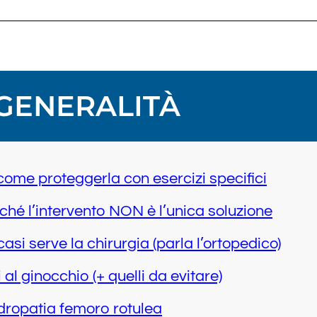
GENERALITÀ
 come proteggerla con esercizi specifici
ché l’intervento NON è l’unica soluzione
casi serve la chirurgia (parla l’ortopedico)
si al ginocchio (+ quelli da evitare)
ondropatia femoro rotulea