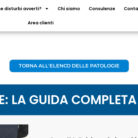
e disturbi avverti?
Chi siamo
Consulenze
Conta
Area clienti
TORNA ALL'ELENCO DELLE PATOLOGIE
E: LA GUIDA COMPLETA